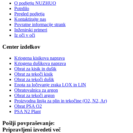
O podjetju NUZHUO
Potrdilo
Pregled podjetja
Kontaktirajte nas
Povratne informacije strank
Inženirski primeri
Iz oči v oči
Center izdelkov
Kriogena kisikova naprava
Kriogena dušikova naprava
Obrat za kisik in dušik
Obrat za tekoči kisik
Obrat za tekoči dušik
Enota za ločevanje zraka LOX in LIN
Obratovalnica za argon
Obrat za tekoči argon
Proizvodna linija za plin in tekočine (O2, N2, Ar)
Obrat PSA O2
PSA N2 Plant
Pošlji povpraševanje:
Pripravljeni izvedeti več