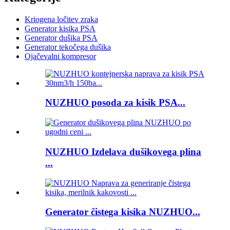
Kriogena ločitev zraka
Generator kisika PSA
Generator dušika PSA
Generator tekočega dušika
Ojačevalni kompresor
NUZHUO posoda za kisik PSA...
NUZHUO Izdelava dušikovega plina
...
Generator čistega kisika NUZHUO...