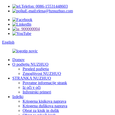
Telefon: 0086-15531448603
E-mail:elena@hznuzhuo.com
English
Domov
O podjetju NUZHUO
Pregled podjetja
Zmogljivost NUZHUO
STRANKA NUZHUO
Povratne informacije strank
Iz oči v oči
Inženirski primeri
Izdelki
Kriogena kisikova naprava
Kriogena dušikova naprava
Obrat za kisik in dušik