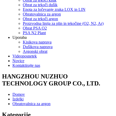
Obrat za tekoči kisik
Obrat za tekoči dušik
Enota za ločevanje zraka LOX in LIN
Obratovalnica za argon
Obrat za tekoči argon
Proizvodna linija za plin in tekočine (O2, N2, Ar)
Obrat PSA O2
PSA N2 Plant
Uporaba
Kisikova naprava
Dušikova naprava
Argonski obrat
Videoposnetek
Novice
Kontaktirajte nas
HANGZHOU NUZHUO
TECHNOLOGY GROUP CO., LTD.
Domov
Izdelki
Obratovalnica za argon
Kategorije