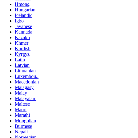
Hmong
Hungarian
Icelandic
Igbo
Javanese
Kannada
Kazakh
Khmer
Kurdish
Kyrgyz
Latin
Latvian
Lithuanian
Luxembou..
Macedonian
Malagasy
Malay
Malayalam
Maltese
Maori
Marathi
Mongolian
Burmese
Nepali
Norwegian