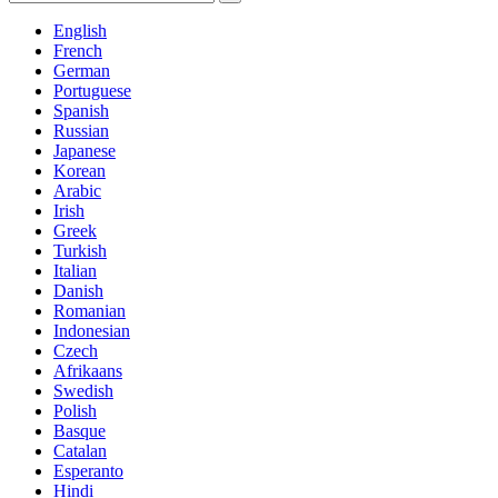
English
French
German
Portuguese
Spanish
Russian
Japanese
Korean
Arabic
Irish
Greek
Turkish
Italian
Danish
Romanian
Indonesian
Czech
Afrikaans
Swedish
Polish
Basque
Catalan
Esperanto
Hindi