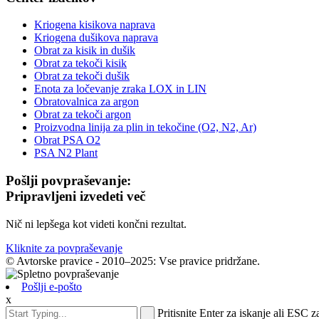
Kriogena kisikova naprava
Kriogena dušikova naprava
Obrat za kisik in dušik
Obrat za tekoči kisik
Obrat za tekoči dušik
Enota za ločevanje zraka LOX in LIN
Obratovalnica za argon
Obrat za tekoči argon
Proizvodna linija za plin in tekočine (O2, N2, Ar)
Obrat PSA O2
PSA N2 Plant
Pošlji povpraševanje:
Pripravljeni izvedeti več
Nič ni lepšega kot videti končni rezultat.
Kliknite za povpraševanje
© Avtorske pravice - 2010–2025: Vse pravice pridržane.
Pošlji e-pošto
x
Pritisnite Enter za iskanje ali ESC z