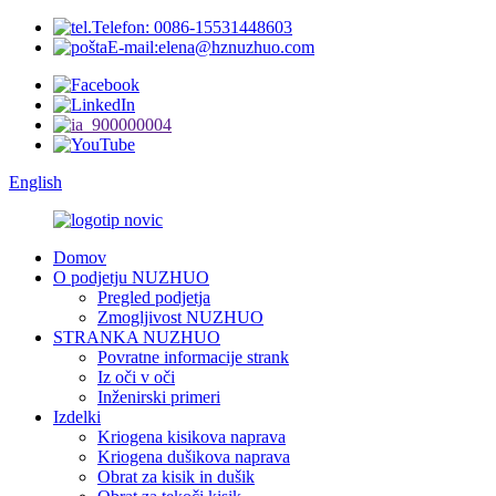
Telefon: 0086-15531448603
E-mail:elena@hznuzhuo.com
English
Domov
O podjetju NUZHUO
Pregled podjetja
Zmogljivost NUZHUO
STRANKA NUZHUO
Povratne informacije strank
Iz oči v oči
Inženirski primeri
Izdelki
Kriogena kisikova naprava
Kriogena dušikova naprava
Obrat za kisik in dušik