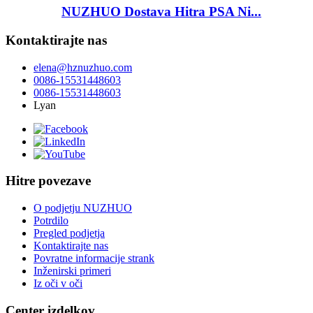
NUZHUO Dostava Hitra PSA Ni...
Kontaktirajte nas
elena@hznuzhuo.com
0086-15531448603
0086-15531448603
Lyan
Hitre povezave
O podjetju NUZHUO
Potrdilo
Pregled podjetja
Kontaktirajte nas
Povratne informacije strank
Inženirski primeri
Iz oči v oči
Center izdelkov