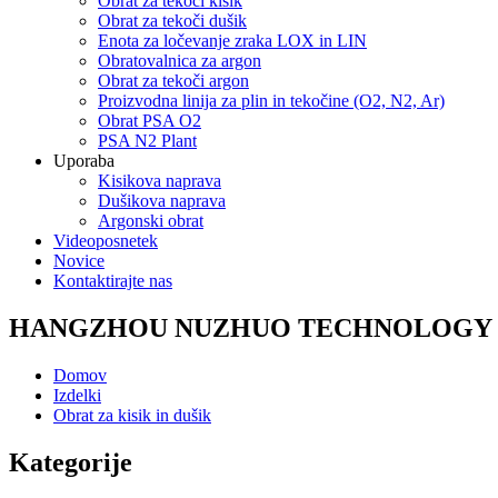
Obrat za tekoči kisik
Obrat za tekoči dušik
Enota za ločevanje zraka LOX in LIN
Obratovalnica za argon
Obrat za tekoči argon
Proizvodna linija za plin in tekočine (O2, N2, Ar)
Obrat PSA O2
PSA N2 Plant
Uporaba
Kisikova naprava
Dušikova naprava
Argonski obrat
Videoposnetek
Novice
Kontaktirajte nas
HANGZHOU NUZHUO TECHNOLOGY G
Domov
Izdelki
Obrat za kisik in dušik
Kategorije