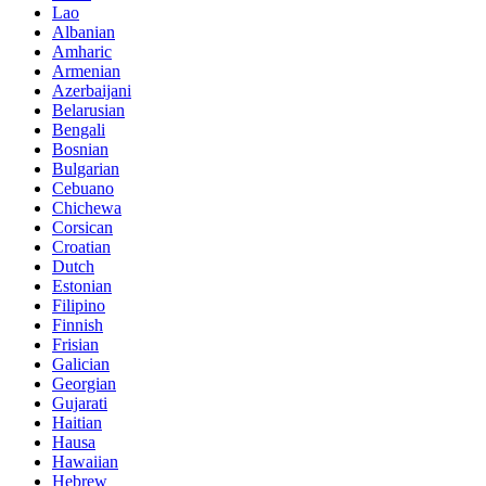
Lao
Albanian
Amharic
Armenian
Azerbaijani
Belarusian
Bengali
Bosnian
Bulgarian
Cebuano
Chichewa
Corsican
Croatian
Dutch
Estonian
Filipino
Finnish
Frisian
Galician
Georgian
Gujarati
Haitian
Hausa
Hawaiian
Hebrew