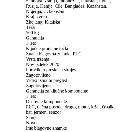
Saudova Arabija, Indonezija, Pakistan, Indija,
Rusija, Kenija, Čile, Bangladeš, Kazahstan,
Nigerija, Uzbekistan
Kraj izvora
Zhejiang, Kitajska
Teža
500 kg
Garancija
1 leto
Ključne prodajne točke
Znana blagovna znamka PLC
Vrsta trženja
Nov izdelek 2020
Poročilo o preskusu strojev
Zagotovljeno
Video izhodni pregled
Zagotovljeno
Garancija za ključne komponente
1 leto
Osnovne komponente
PLC, tlačna posoda, drugo, motor, ležaj, črpalka,
bat, jermen, senzor
Stanje
Novo
Ime blagovne znamke