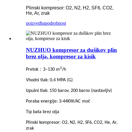
Plinski kompresor: O2, N2, H2, SF6, CO2,
He, Ar, zrak
poizvedba
podrobnost
NUZHUO kompresor za dušikov plin
brez olja, kompresor za kisik
3
：
Pretok
3–130 m
/h
Vhodni tlak: 0,4 MPA (G)
Izpušni tlak: 150 barov, 200 barov (nastavljiv)
Poraba energije: 3-44KW/AC moč
Tip bata brez olja
Plinski kompresor: O2, N2, H2, SF6, CO2, He, Ar,
zrak