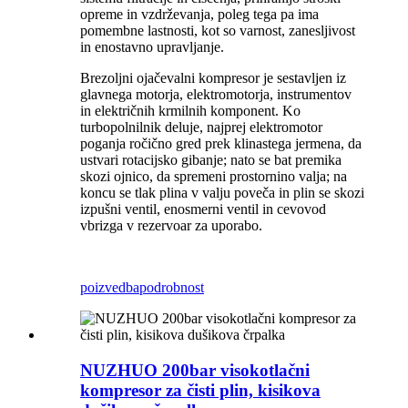
opreme in vzdrževanja, poleg tega pa ima
pomembne lastnosti, kot so varnost, zanesljivost
in enostavno upravljanje.
Brezoljni ojačevalni kompresor je sestavljen iz
glavnega motorja, elektromotorja, instrumentov
in električnih krmilnih komponent. Ko
turbopolnilnik deluje, najprej elektromotor
poganja ročično gred prek klinastega jermena, da
ustvari rotacijsko gibanje; nato se bat premika
skozi ojnico, da spremeni prostornino valja; na
koncu se tlak plina v valju poveča in plin se skozi
izpušni ventil, enosmerni ventil in cevovod
vbrizga v rezervoar za uporabo.
poizvedba
podrobnost
NUZHUO 200bar visokotlačni
kompresor za čisti plin, kisikova