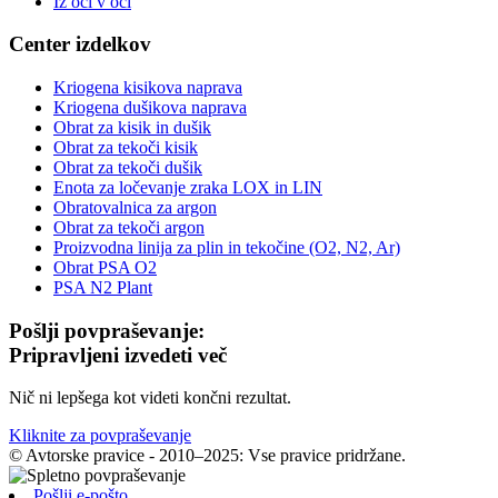
Iz oči v oči
Center izdelkov
Kriogena kisikova naprava
Kriogena dušikova naprava
Obrat za kisik in dušik
Obrat za tekoči kisik
Obrat za tekoči dušik
Enota za ločevanje zraka LOX in LIN
Obratovalnica za argon
Obrat za tekoči argon
Proizvodna linija za plin in tekočine (O2, N2, Ar)
Obrat PSA O2
PSA N2 Plant
Pošlji povpraševanje:
Pripravljeni izvedeti več
Nič ni lepšega kot videti končni rezultat.
Kliknite za povpraševanje
© Avtorske pravice - 2010–2025: Vse pravice pridržane.
Pošlji e-pošto