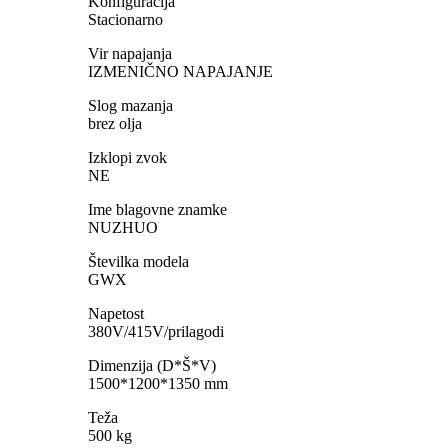
Konfiguracija
Stacionarno
Vir napajanja
IZMENIČNO NAPAJANJE
Slog mazanja
brez olja
Izklopi zvok
NE
Ime blagovne znamke
NUZHUO
Številka modela
GWX
Napetost
380V/415V/prilagodi
Dimenzija (D*Š*V)
1500*1200*1350 mm
Teža
500 kg