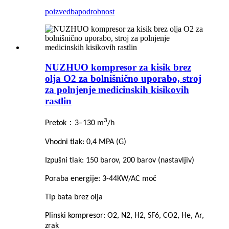
poizvedba
podrobnost
NUZHUO kompresor za kisik brez
olja O2 za bolnišnično uporabo, stroj
za polnjenje medicinskih kisikovih
rastlin
3
：
Pretok
3–130 m
/h
Vhodni tlak: 0,4 MPA (G)
Izpušni tlak: 150 barov, 200 barov (nastavljiv)
Poraba energije: 3-44KW/AC moč
Tip bata brez olja
Plinski kompresor: O2, N2, H2, SF6, CO2, He, Ar,
zrak