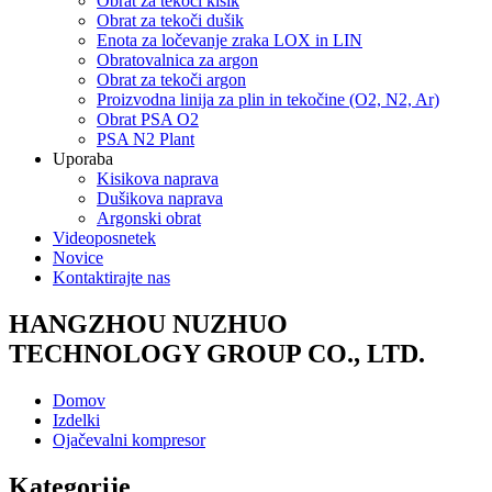
Obrat za tekoči kisik
Obrat za tekoči dušik
Enota za ločevanje zraka LOX in LIN
Obratovalnica za argon
Obrat za tekoči argon
Proizvodna linija za plin in tekočine (O2, N2, Ar)
Obrat PSA O2
PSA N2 Plant
Uporaba
Kisikova naprava
Dušikova naprava
Argonski obrat
Videoposnetek
Novice
Kontaktirajte nas
HANGZHOU NUZHUO
TECHNOLOGY GROUP CO., LTD.
Domov
Izdelki
Ojačevalni kompresor
Kategorije