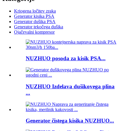
Kriogena ločitev zraka
Generator kisika PSA
Generator dušika PSA
Generator tekočega dušika
Ojačevalni kompresor
NUZHUO posoda za kisik PSA...
NUZHUO Izdelava dušikovega plina
...
Generator čistega kisika NUZHUO...