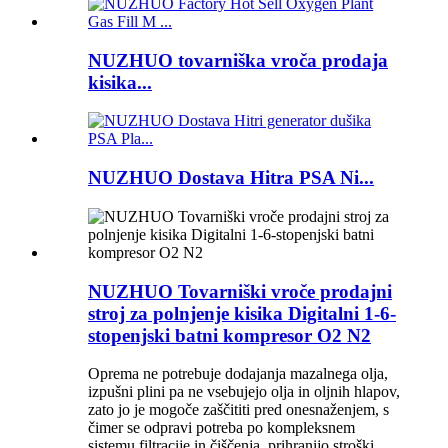
NUZHUO tovarniška vroča prodaja
kisika...
NUZHUO Dostava Hitra PSA Ni...
NUZHUO Tovarniški vroče prodajni
stroj za polnjenje kisika Digitalni 1-6-
stopenjski batni kompresor O2 N2
Oprema ne potrebuje dodajanja mazalnega olja,
izpušni plini pa ne vsebujejo olja in oljnih hlapov,
zato jo je mogoče zaščititi pred onesnaženjem, s
čimer se odpravi potreba po kompleksnem
sistemu filtracije in čiščenja, prihranijo stroški