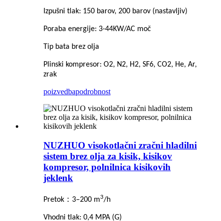
Izpušni tlak: 150 barov, 200 barov (nastavljiv)
Poraba energije: 3-44KW/AC moč
Tip bata brez olja
Plinski kompresor: O2, N2, H2, SF6, CO2, He, Ar,
zrak
poizvedba
podrobnost
NUZHUO visokotlačni zračni hladilni
sistem brez olja za kisik, kisikov
kompresor, polnilnica kisikovih
jeklenk
3
：
Pretok
3–200 m
/h
Vhodni tlak: 0,4 MPA (G)