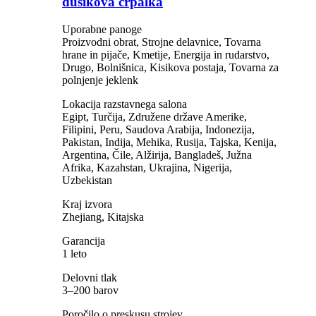
dušikova črpalka
Uporabne panoge
Proizvodni obrat, Strojne delavnice, Tovarna
hrane in pijače, Kmetije, Energija in rudarstvo,
Drugo, Bolnišnica, Kisikova postaja, Tovarna za
polnjenje jeklenk
Lokacija razstavnega salona
Egipt, Turčija, Združene države Amerike,
Filipini, Peru, Saudova Arabija, Indonezija,
Pakistan, Indija, Mehika, Rusija, Tajska, Kenija,
Argentina, Čile, Alžirija, Bangladeš, Južna
Afrika, Kazahstan, Ukrajina, Nigerija,
Uzbekistan
Kraj izvora
Zhejiang, Kitajska
Garancija
1 leto
Delovni tlak
3–200 barov
Poročilo o preskusu strojev