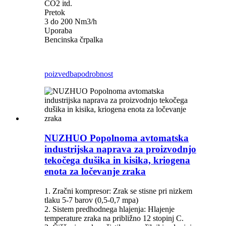
CO2 itd.
Pretok
3 do 200 Nm3/h
Uporaba
Bencinska črpalka
poizvedba
podrobnost
NUZHUO Popolnoma avtomatska
industrijska naprava za proizvodnjo
tekočega dušika in kisika, kriogena
enota za ločevanje zraka
1. Zračni kompresor: Zrak se stisne pri nizkem
tlaku 5-7 barov (0,5-0,7 mpa)
2. Sistem predhodnega hlajenja: Hlajenje
temperature zraka na približno 12 stopinj C.