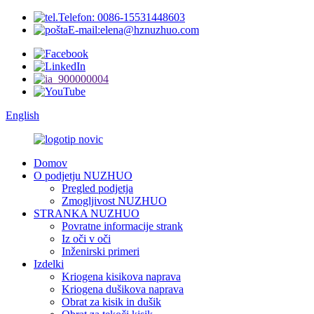
Telefon: 0086-15531448603
E-mail:elena@hznuzhuo.com
English
Domov
O podjetju NUZHUO
Pregled podjetja
Zmogljivost NUZHUO
STRANKA NUZHUO
Povratne informacije strank
Iz oči v oči
Inženirski primeri
Izdelki
Kriogena kisikova naprava
Kriogena dušikova naprava
Obrat za kisik in dušik