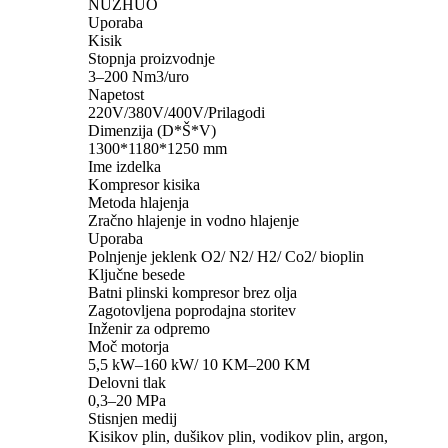
NUZHUO
Uporaba
Kisik
Stopnja proizvodnje
3–200 Nm3/uro
Napetost
220V/380V/400V/Prilagodi
Dimenzija (D*Š*V)
1300*1180*1250 mm
Ime izdelka
Kompresor kisika
Metoda hlajenja
Zračno hlajenje in vodno hlajenje
Uporaba
Polnjenje jeklenk O2/ N2/ H2/ Co2/ bioplin
Ključne besede
Batni plinski kompresor brez olja
Zagotovljena poprodajna storitev
Inženir za odpremo
Moč motorja
5,5 kW–160 kW/ 10 KM–200 KM
Delovni tlak
0,3–20 MPa
Stisnjen medij
Kisikov plin, dušikov plin, vodikov plin, argon,