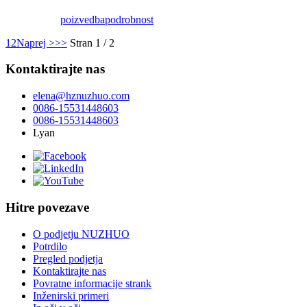
poizvedba
podrobnost
1
2
Naprej >
>>
Stran 1 / 2
Kontaktirajte nas
elena@hznuzhuo.com
0086-15531448603
0086-15531448603
Lyan
Hitre povezave
O podjetju NUZHUO
Potrdilo
Pregled podjetja
Kontaktirajte nas
Povratne informacije strank
Inženirski primeri