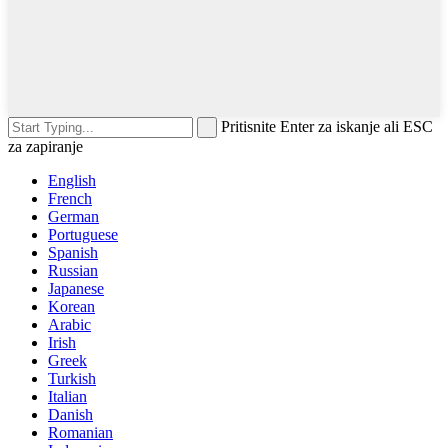
Pritisnite Enter za iskanje ali ESC
za zapiranje
English
French
German
Portuguese
Spanish
Russian
Japanese
Korean
Arabic
Irish
Greek
Turkish
Italian
Danish
Romanian