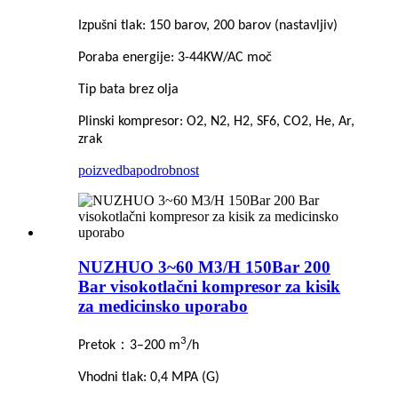
Izpušni tlak: 150 barov, 200 barov (nastavljiv)
Poraba energije: 3-44KW/AC moč
Tip bata brez olja
Plinski kompresor: O2, N2, H2, SF6, CO2, He, Ar,
zrak
poizvedba
podrobnost
NUZHUO 3~60 M3/H 150Bar 200
Bar visokotlačni kompresor za kisik
za medicinsko uporabo
3
：
Pretok
3–200 m
/h
Vhodni tlak: 0,4 MPA (G)