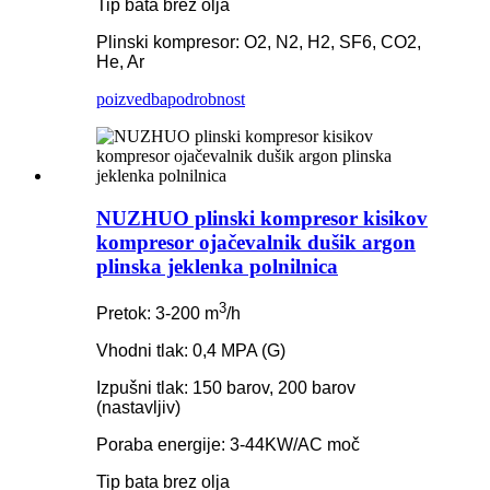
Tip bata brez olja
Plinski kompresor: O2, N2, H2, SF6, CO2,
He, Ar
poizvedba
podrobnost
NUZHUO plinski kompresor kisikov
kompresor ojačevalnik dušik argon
plinska jeklenka polnilnica
3
Pretok: 3-200 m
/h
Vhodni tlak: 0,4 MPA (G)
Izpušni tlak: 150 barov, 200 barov
(nastavljiv)
Poraba energije: 3-44KW/AC moč
Tip bata brez olja