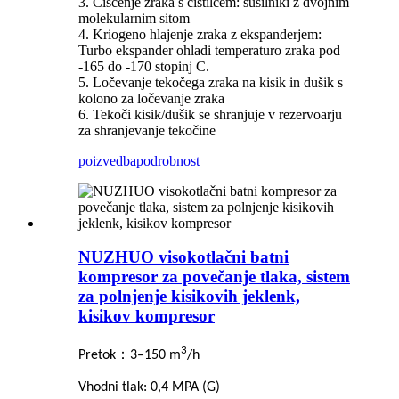
3. Čiščenje zraka s čistilcem: sušilniki z dvojnim
molekularnim sitom
4. Kriogeno hlajenje zraka z ekspanderjem:
Turbo ekspander ohladi temperaturo zraka pod
-165 do -170 stopinj C.
5. Ločevanje tekočega zraka na kisik in dušik s
kolono za ločevanje zraka
6. Tekoči kisik/dušik se shranjuje v rezervoarju
za shranjevanje tekočine
poizvedba
podrobnost
NUZHUO visokotlačni batni
kompresor za povečanje tlaka, sistem
za polnjenje kisikovih jeklenk,
kisikov kompresor
3
：
Pretok
3–150 m
/h
Vhodni tlak: 0,4 MPA (G)