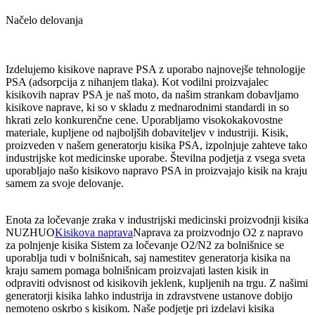
Načelo delovanja
Izdelujemo kisikove naprave PSA z uporabo najnovejše tehnologije
PSA (adsorpcija z nihanjem tlaka). Kot vodilni proizvajalec
kisikovih naprav PSA je naš moto, da našim strankam dobavljamo
kisikove naprave, ki so v skladu z mednarodnimi standardi in so
hkrati zelo konkurenčne cene. Uporabljamo visokokakovostne
materiale, kupljene od najboljših dobaviteljev v industriji. Kisik,
proizveden v našem generatorju kisika PSA, izpolnjuje zahteve tako
industrijske kot medicinske uporabe. Številna podjetja z vsega sveta
uporabljajo našo kisikovo napravo PSA in proizvajajo kisik na kraju
samem za svoje delovanje.
Enota za ločevanje zraka v industrijski medicinski proizvodnji kisika
NUZHUO
Kisikova naprava
Naprava za proizvodnjo O2 z napravo
za polnjenje kisika Sistem za ločevanje O2/N2 za bolnišnice se
uporablja tudi v bolnišnicah, saj namestitev generatorja kisika na
kraju samem pomaga bolnišnicam proizvajati lasten kisik in
odpraviti odvisnost od kisikovih jeklenk, kupljenih na trgu. Z našimi
generatorji kisika lahko industrija in zdravstvene ustanove dobijo
nemoteno oskrbo s kisikom. Naše podjetje pri izdelavi kisika