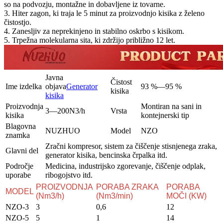
so na podvozju, montažne in dobavljene iz tovarne.
3. Hiter zagon, ki traja le 5 minut za proizvodnjo kisika z želeno
čistostjo.
4. Zanesljiv za neprekinjeno in stabilno oskrbo s kisikom.
5. Trpežna molekularna sita, ki zdržijo približno 12 let.
Javna
Čistost
Ime izdelka
objava
Generator
93 %—95 %
kisika
kisika
Proizvodnja
Montiran na sani in
3—200N3/h
Vrsta
kisika
kontejnerski tip
Blagovna
NUZHUO
Model
NZO
znamka
Zračni kompresor, sistem za čiščenje stisnjenega zraka,
Glavni del
generator kisika, bencinska črpalka itd.
Področje
Medicina, industrijsko zgorevanje, čiščenje odplak,
uporabe
ribogojstvo itd.
PROIZVODNJA
PORABA ZRAKA
PORABA
MODEL
(Nm3/h)
(Nm3/min)
MOČI (KW)
NZO-3
3
0,6
12
NZO-5
5
1
14