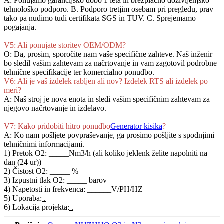
A: Ponujamo garancijsko dobo 1 leta in brezplačno doživljenjsko
tehnološko podporo. B. Podporo tretjim osebam pri pregledu, prav
tako pa nudimo tudi certifikata SGS in TUV. C. Sprejemamo
pogajanja.
V5: Ali ponujate storitev OEM/ODM?
O: Da, prosim, sporočite nam vaše specifične zahteve. Naš inženir
bo sledil vašim zahtevam za načrtovanje in vam zagotovil podrobne
tehnične specifikacije ter komercialno ponudbo.
V6: Ali je vaš izdelek rabljen ali nov? Izdelek RTS ali izdelek po
meri?
A: Naš stroj je nova enota in sledi vašim specifičnim zahtevam za
njegovo načrtovanje in izdelavo.
V7: Kako pridobiti hitro ponudbo
Generator kisika
?
A: Ko nam pošljete povpraševanje, ga prosimo pošljite s spodnjimi
tehničnimi informacijami.
1) Pretok O2: _____Nm3/h (ali koliko jeklenk želite napolniti na
dan (24 ur))
2) Čistost O2: _____ %
3) Izpustni tlak O2: _____ barov
4) Napetosti in frekvenca: ______V/PH/HZ
5) Uporaba:
.
6) Lokacija projekta:
.