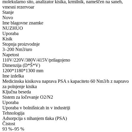
molekularno sito, analizator kisika, krmilnik, nameščen na saneh,
vmesni rezervoar
Stanje
Novo
Ime blagovne znamke
NUZHUO
Uporaba
Kisik
Stopnja proizvodnje
3–200 Nm3/uro
Napetost
110V/220V/380V/415V/prilagojeno
Dimenzija (D*Š*V)
1200*1180*1300 mm
Ime izdelka
Medicinska kisikova naprava PSA s kapaciteto 60 Nm3/h z napravo
za polnjenje kisika
Ključna beseda
Sistem za ločevanje O2/N2
Uporaba
Uporaba v bolnišnicah in v industriji
Tehnologija
Adsorpcija s nihanjem tlaka (PSA)
Čistost
93 %–95 %