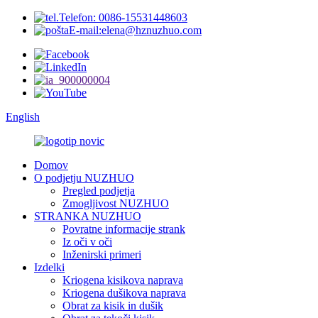
Telefon: 0086-15531448603
E-mail:elena@hznuzhuo.com
English
Domov
O podjetju NUZHUO
Pregled podjetja
Zmogljivost NUZHUO
STRANKA NUZHUO
Povratne informacije strank
Iz oči v oči
Inženirski primeri
Izdelki
Kriogena kisikova naprava
Kriogena dušikova naprava
Obrat za kisik in dušik