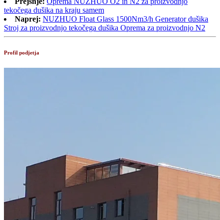
Prejšnje:
Oprema NUZHUO O2 in N2 za proizvodnjo
tekočega dušika na kraju samem
Naprej:
NUZHUO Float Glass 1500Nm3/h Generator dušika
Stroj za proizvodnjo tekočega dušika Oprema za proizvodnjo N2
Profil podjetja