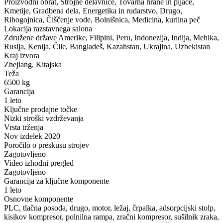
Proizvodni obrat, Strojne delavnice, Tovarna hrane in pijače,
Kmetije, Gradbena dela, Energetika in rudarstvo, Drugo,
Ribogojnica, Čiščenje vode, Bolnišnica, Medicina, kurilna peč
Lokacija razstavnega salona
Združene države Amerike, Filipini, Peru, Indonezija, Indija, Mehika,
Rusija, Kenija, Čile, Bangladeš, Kazahstan, Ukrajina, Uzbekistan
Kraj izvora
Zhejiang, Kitajska
Teža
6500 kg
Garancija
1 leto
Ključne prodajne točke
Nizki stroški vzdrževanja
Vrsta trženja
Nov izdelek 2020
Poročilo o preskusu strojev
Zagotovljeno
Video izhodni pregled
Zagotovljeno
Garancija za ključne komponente
1 leto
Osnovne komponente
PLC, tlačna posoda, drugo, motor, ležaj, črpalka, adsorpcijski stolp,
kisikov kompresor, polnilna rampa, zračni kompresor, sušilnik zraka,