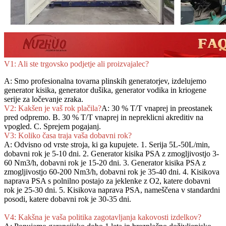
V1: Ali ste trgovsko podjetje ali proizvajalec?
A: Smo profesionalna tovarna plinskih generatorjev, izdelujemo
generator kisika, generator dušika, generator vodika in kriogene
serije za ločevanje zraka.
V2: Kakšen je vaš rok plačila?
A: 30 % T/T vnaprej in preostanek
pred odpremo. B. 30 % T/T vnaprej in nepreklicni akreditiv na
vpogled. C. Sprejem pogajanj.
V3: Koliko časa traja vaša dobavni rok?
A: Odvisno od vrste stroja, ki ga kupujete. 1. Serija 5L-50L/min,
dobavni rok je 5-10 dni. 2. Generator kisika PSA z zmogljivostjo 3-
60 Nm3/h, dobavni rok je 15-20 dni. 3. Generator kisika PSA z
zmogljivostjo 60-200 Nm3/h, dobavni rok je 35-40 dni. 4. Kisikova
naprava PSA s polnilno postajo za jeklenke z O2, katere dobavni
rok je 25-30 dni. 5. Kisikova naprava PSA, nameščena v standardni
posodi, katere dobavni rok je 30-35 dni.
V4: Kakšna je vaša politika zagotavljanja kakovosti izdelkov?