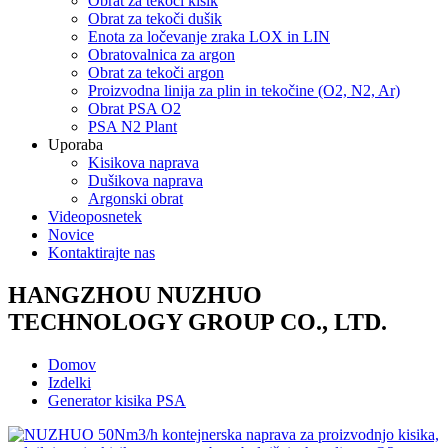
Obrat za tekoči kisik
Obrat za tekoči dušik
Enota za ločevanje zraka LOX in LIN
Obratovalnica za argon
Obrat za tekoči argon
Proizvodna linija za plin in tekočine (O2, N2, Ar)
Obrat PSA O2
PSA N2 Plant
Uporaba
Kisikova naprava
Dušikova naprava
Argonski obrat
Videoposnetek
Novice
Kontaktirajte nas
HANGZHOU NUZHUO
TECHNOLOGY GROUP CO., LTD.
Domov
Izdelki
Generator kisika PSA